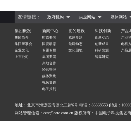
友情链接：
政府机构
央企网站
媒体网站
集团概况
新闻中心
党的建设
科技创新
产品
集团简介
时政要闻
党建专题
创新动态
产业
集团董事会
国资动态
党建动态
创新成果
电科
企业文化
专题专栏
文化园地
科研资源
产品
上市公司
集团要闻
智库研究
央地合作
经营管理
媒体聚焦
视频集锦
电子报刊
地址：北京市海淀区海淀北二街6号
电话：86368553
邮编：10008
网站管理信箱：cetc@cetc.com.cn
版权所有：中国电子科技集团